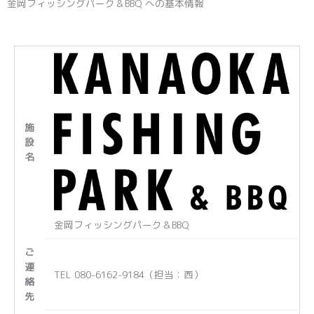
金岡フィッシングパーク＆BBQ への基本情報
施
設
名
金岡フィッシングパーク＆BBQ
ご
連
TEL 080-6162-9184（担当：西）
絡
先