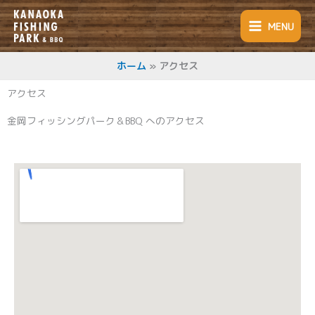
内
容
MENU
を
ス
キ
ホーム
アクセス
ッ
アクセス
プ
金岡フィッシングパーク＆BBQ へのアクセス