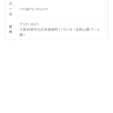
メ
ー
info@kfp-bbq.net
ル
〒591-8025
住
大阪府堺市北区長曾根町1179-18（金岡公園プール
所​
横）