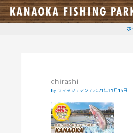
内
容
を
ス
ホ
キ
ッ
プ
chirashi
By
フィッシュマン
/
2021年11月15日