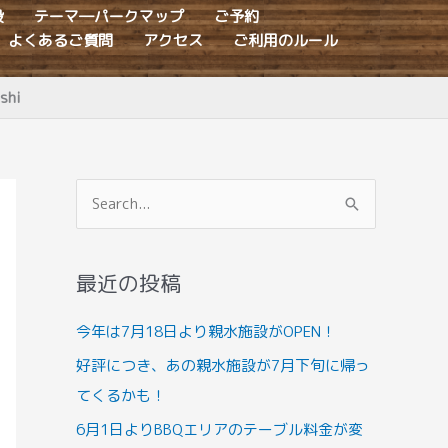
設
テーマ―パークマップ
ご予約
よくあるご質問
アクセス
ご利用のルール
shi
検
索
対
最近の投稿
象
:
今年は7月18日より親水施設がOPEN！
好評につき、あの親水施設が7月下旬に帰っ
てくるかも！
6月1日よりBBQエリアのテーブル料金が変