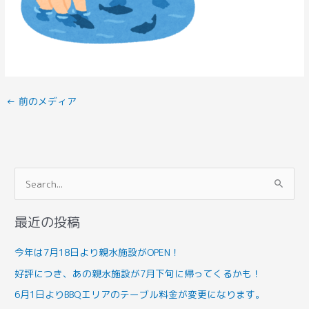
←
前のメディア
検
索
最近の投稿
対
象
今年は7月18日より親水施設がOPEN！
:
好評につき、あの親水施設が7月下旬に帰ってくるかも！
6月1日よりBBQエリアのテーブル料金が変更になります。