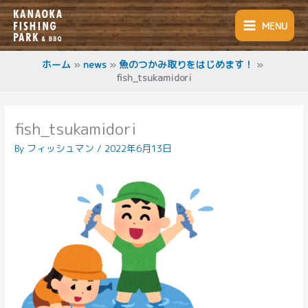
内
容
MENU
を
ス
キ
ホーム
news
魚のつかみ取りをはじめます！
fish_tsukamidori
ッ
プ
fish_tsukamidori
By
フィッシュマン
/
2022年6月13日