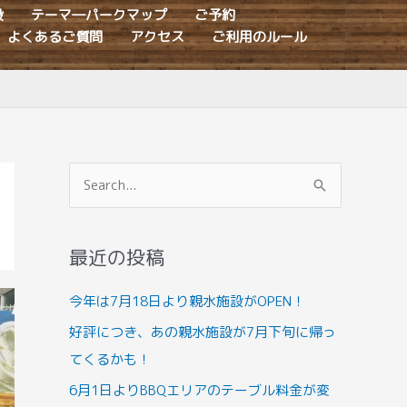
設
テーマ―パークマップ
ご予約
よくあるご質問
アクセス
ご利用のルール
検
索
対
最近の投稿
象
:
今年は7月18日より親水施設がOPEN！
好評につき、あの親水施設が7月下旬に帰っ
てくるかも！
6月1日よりBBQエリアのテーブル料金が変