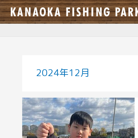
内
容
を
ス
キ
ッ
プ
2024年12月
ニ
ジ
マ
ス
釣
果
良