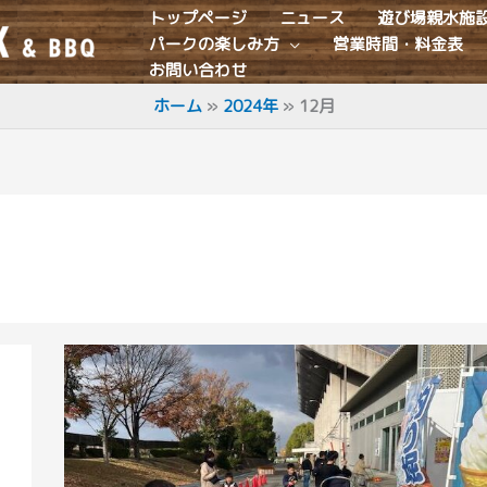
トップページ
ニュース
遊び場親水施
パークの楽しみ方
営業時間・料金表
お問い合わせ
ホーム
2024年
12月
大
好
評
の
う
ち
に