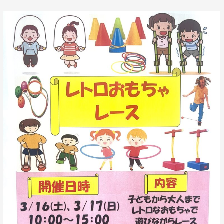
レ
ト
ロ
お
も
ち
ゃ
レ
ー
ス
イ
ベ
ン
ト
の
お
知
ら
せ！