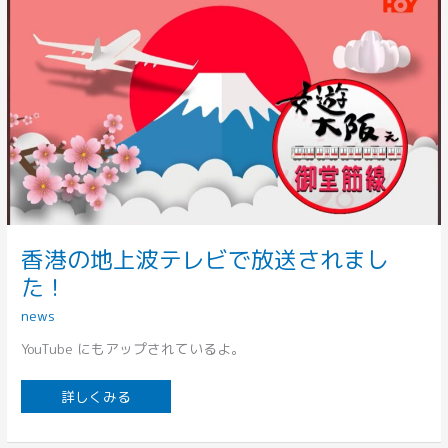
港
の
地
上
波
テ
レ
ビ
で
放
送
さ
れ
ま
し
た！
香港の地上波テレビで放送されまし
た！
news
YouTube にもアップされているよ。
詳しくみる