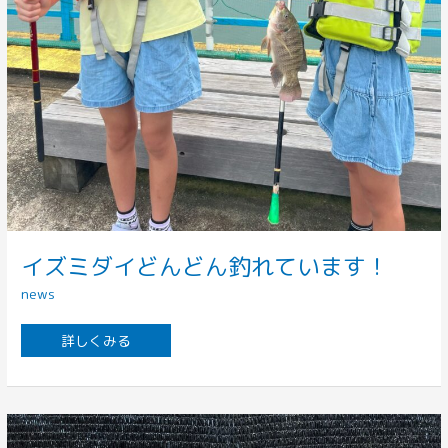
イズミダイどんどん釣れています！
news
詳しくみる
6
月
よ