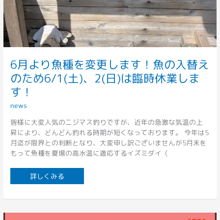
6月より魚種を変更します！魚の入替え
のため6/1(土)、2(日)は臨時休業しま
す！
news
皆様に大変人気のニジマス釣りですが、近年の急激な気温の上
昇により、どんどん釣れる時期が短くなっております。 今年は5
月迄が限界との判断となり、大変申し訳ございませんが5月末を
もって魚種を夏場の高水温に適応するイズミダイ（
詳しくみる
香