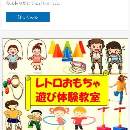
参加ありがとうございました。
詳しくみる
イ
ベ
ン
ト
開
催
の
お
知
ら
せ！