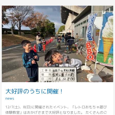
大
好
評
の
う
ち
に
開
催！
大好評のうちに開催！
news
12/7(土)、8(日)に開催されたイベント、「レトロおもちゃ遊び
体験教室」はおかげさまで大好評となりました。 たくさんのご