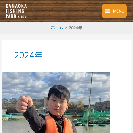
内
容
MENU
を
ス
キ
ホーム
2024年
ッ
プ
2024年
ニ
ジ
マ
ス
釣
果
良
好！！