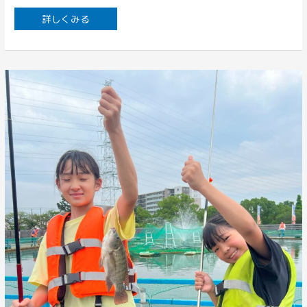
詳しくみる
イ
ズ
ミ
ダ
イ
ど
ん
ど
ん
釣
れ
て
い
ま
す！