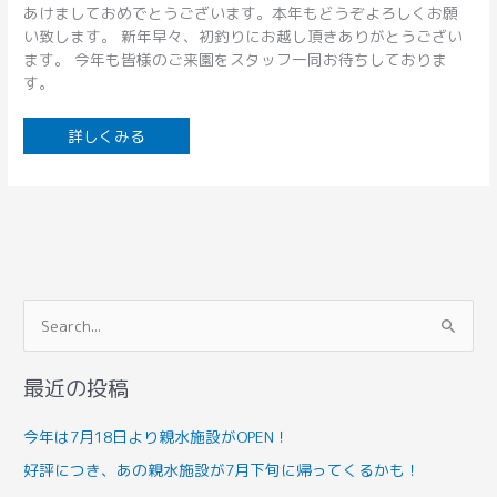
あけましておめでとうございます。本年もどうぞよろしくお願
い致します。 新年早々、初釣りにお越し頂きありがとうござい
ます。 今年も皆様のご来園をスタッフ一同お待ちしておりま
す。
詳しくみる
検
索
最近の投稿
対
象
今年は7月18日より親水施設がOPEN！
:
好評につき、あの親水施設が7月下旬に帰ってくるかも！