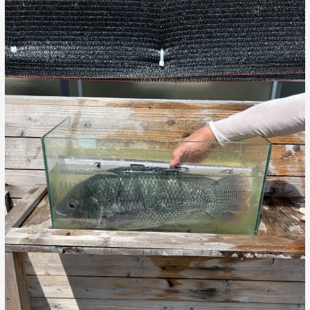
り
魚
種
を
変
更
し
ま
す！
魚
の
入
替
え
の
た
め
6/1(土)、
2(日)
は
臨
時
休
業
し
ま
す！