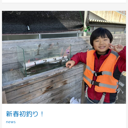
新
春
初
釣
り！
新春初釣り！
news