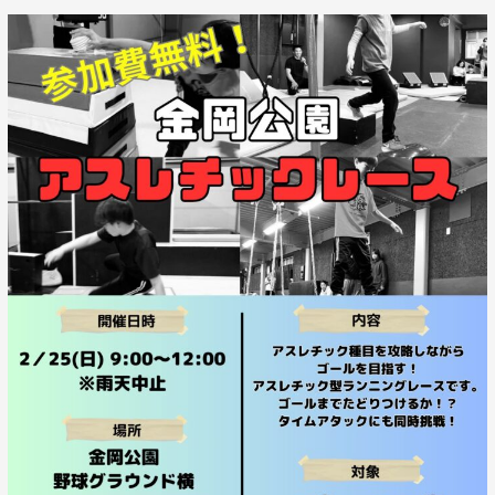
ア
ス
レ
チ
ッ
ク
レ
ー
ス
イ
ベ
ン
ト
の
お
知
ら
せ！