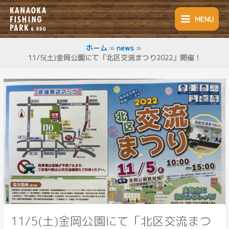
内
容
MENU
を
ス
キ
ホーム
news
11/5(土)金岡公園にて「北区交流まつり2022」開催！
ッ
プ
11/5(土)金岡公園にて「北区交流まつ