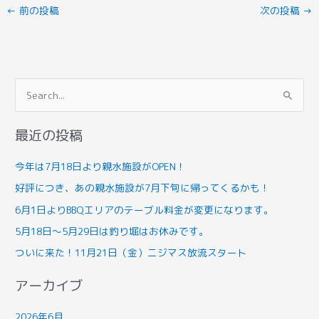
←
前の投稿
次の投稿
→
検
索
最近の投稿
対
象
今年は7月18日より親水施設がOPEN！
:
好評につき、あの親水施設が7月下旬に帰ってくるかも！
6月1日よりBBQエリアのテーブル料金が変更になります。
5月18日～5月29日は釣り堀はお休みです。
ついに来た！11月21日（金）ニジマス放流スタート
アーカイブ
2026年6月