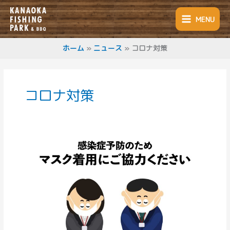
内
容
MENU
を
ス
キ
ホーム
ニュース
コロナ対策
ッ
プ
コロナ対策
新
型
コ
ロ
ナ
影
響
下
の
中、
施
設
の
ご
来
場