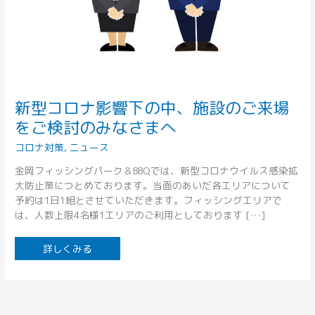
を
ご
検
討
の
み
な
さ
ま
へ
新型コロナ影響下の中、施設のご来場
をご検討のみなさまへ
コロナ対策
,
ニュース
金岡フィッシングパーク＆BBQでは、新型コロナウイルス感染拡
大防止策につとめております。当面のあいだ各エリアについて
予約は1日1組とさせていただきます。フィッシングエリアで
は、人数上限4名様1エリアのご利用としております […]
詳しくみる