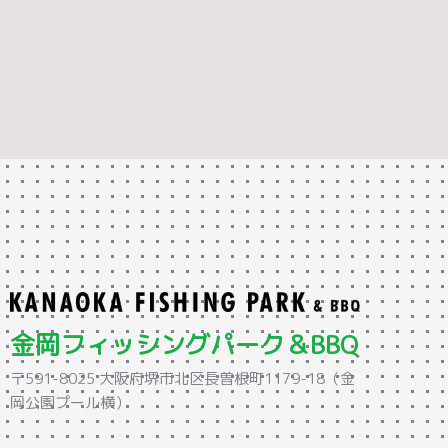
金岡フィッシングパーク＆BBQ
〒591-8025 大阪府堺市北区長曽根町1179-18（金
岡公園プール横）