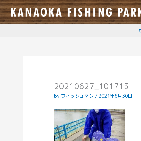
内
容
を
ス
キ
ッ
プ
20210627_101713
By
フィッシュマン
/
2021年6月30日