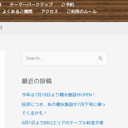
設
テーマ―パークマップ
ご予約
よくあるご質問
アクセス
ご利用のルール
3
検
索
対
最近の投稿
象
:
今年は7月18日より親水施設がOPEN！
好評につき、あの親水施設が7月下旬に帰っ
てくるかも！
6月1日よりBBQエリアのテーブル料金が変