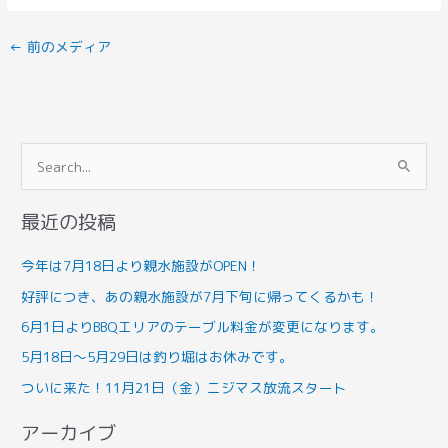
←
前のメディア
検
索
最近の投稿
対
象
今年は7月18日より親水施設がOPEN！
:
好評につき、あの親水施設が7月下旬に帰ってくるかも！
6月1日よりBBQエリアのテーブル料金が変更になります。
5月18日～5月29日は釣り堀はお休みです。
ついに来た！11月21日（金）ニジマス放流スタート
アーカイブ