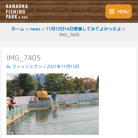
内
容
MENU
を
ス
キ
ホーム
news
11月13日14日営業してみてよかったよ
IMG_7405
ッ
プ
IMG_7405
By
フィッシュマン
/
2021年11月15日