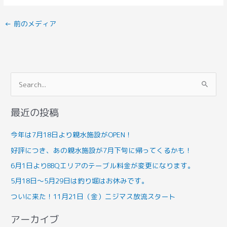
←
前のメディア
検
索
最近の投稿
対
象
今年は7月18日より親水施設がOPEN！
:
好評につき、あの親水施設が7月下旬に帰ってくるかも！
6月1日よりBBQエリアのテーブル料金が変更になります。
5月18日～5月29日は釣り堀はお休みです。
ついに来た！11月21日（金）ニジマス放流スタート
アーカイブ