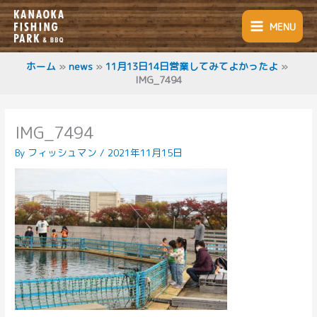
内
容
MENU
を
ス
キ
ホーム
news
11月13日14日営業してみてよかったよ
IMG_7494
ッ
プ
IMG_7494
By
フィッシュマン
/
2021年11月15日