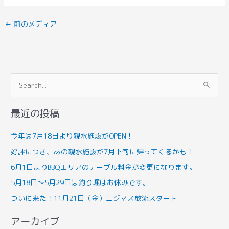
←
前のメディア
検
索
最近の投稿
対
象
今年は7月18日より親水施設がOPEN！
:
好評につき、あの親水施設が7月下旬に帰ってくるかも！
6月1日よりBBQエリアのテーブル料金が変更になります。
5月18日～5月29日は釣り堀はお休みです。
ついに来た！11月21日（金）ニジマス放流スタート
アーカイブ