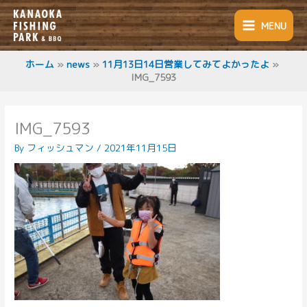
内
容
MENU
を
ス
キ
ホーム
news
11月13日14日営業してみてよかったよ
IMG_7593
ッ
プ
IMG_7593
By
フィッシュマン
/
2021年11月15日