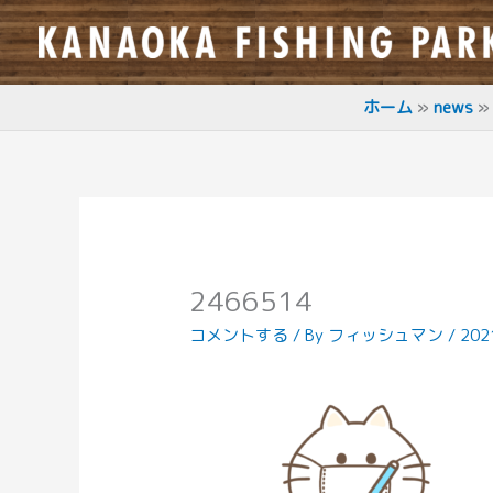
内
容
を
ス
ホーム
news
キ
ッ
プ
2466514
コメントする
/ By
フィッシュマン
/
20