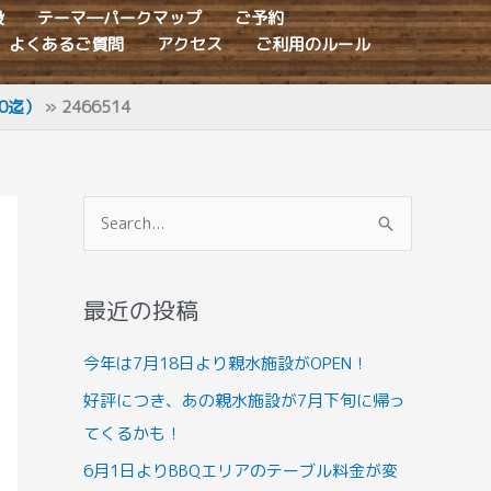
設
テーマ―パークマップ
ご予約
よくあるご質問
アクセス
ご利用のルール
0迄）
2466514
検
索
対
最近の投稿
象
:
今年は7月18日より親水施設がOPEN！
好評につき、あの親水施設が7月下旬に帰っ
てくるかも！
6月1日よりBBQエリアのテーブル料金が変