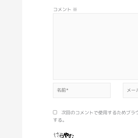
コメント
※
名
メ
前
ー
*
ル
*
次回のコメントで使用するためブラ
する。