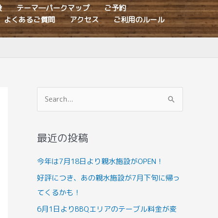
設
テーマ―パークマップ
ご予約
よくあるご質問
アクセス
ご利用のルール
検
索
対
最近の投稿
象
:
今年は7月18日より親水施設がOPEN！
好評につき、あの親水施設が7月下旬に帰っ
てくるかも！
6月1日よりBBQエリアのテーブル料金が変