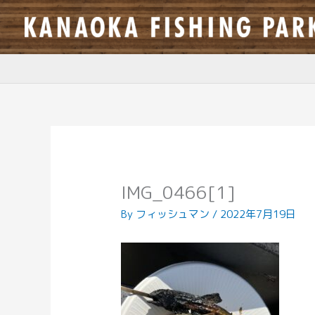
内
容
を
ス
キ
ッ
プ
IMG_0466[1]
By
フィッシュマン
/
2022年7月19日