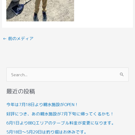
←
前のメディア
検
索
最近の投稿
対
象
今年は7月18日より親水施設がOPEN！
:
好評につき、あの親水施設が7月下旬に帰ってくるかも！
6月1日よりBBQエリアのテーブル料金が変更になります。
5月18日～5月29日は釣り堀はお休みです。