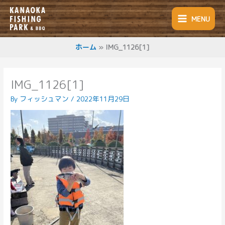
内
容
MENU
を
ス
キ
ホーム
IMG_1126[1]
ッ
プ
IMG_1126[1]
By
フィッシュマン
/
2022年11月29日