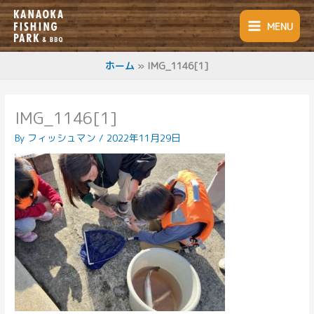
内
容
MENU
を
ス
キ
ホーム
IMG_1146[1]
ッ
プ
IMG_1146[1]
By
フィッシュマン
/
2022年11月29日