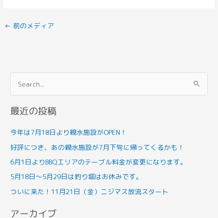
←
前のメディア
検
索
最近の投稿
対
象
今年は7月18日より親水施設がOPEN！
:
好評につき、あの親水施設が7月下旬に帰ってくるかも！
6月1日よりBBQエリアのテーブル料金が変更になります。
5月18日～5月29日は釣り堀はお休みです。
ついに来た！11月21日（金）ニジマス放流スタート
アーカイブ