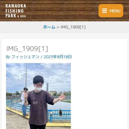
内
容
MENU
を
ス
キ
ホーム
IMG_1909[1]
ッ
プ
IMG_1909[1]
By
フィッシュマン
/
2023年8月18日