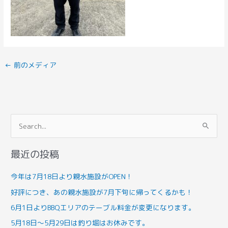
←
前のメディア
検
索
最近の投稿
対
象
今年は7月18日より親水施設がOPEN！
:
好評につき、あの親水施設が7月下旬に帰ってくるかも！
6月1日よりBBQエリアのテーブル料金が変更になります。
5月18日～5月29日は釣り堀はお休みです。