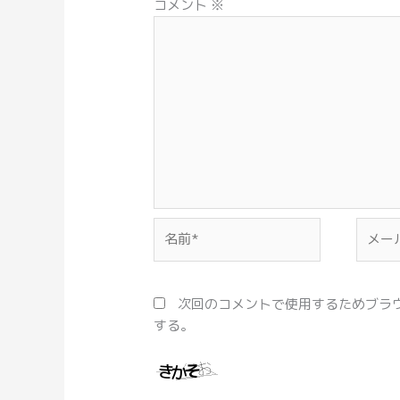
コメント
※
名
メ
前
ー
*
ル
*
次回のコメントで使用するためブラ
する。