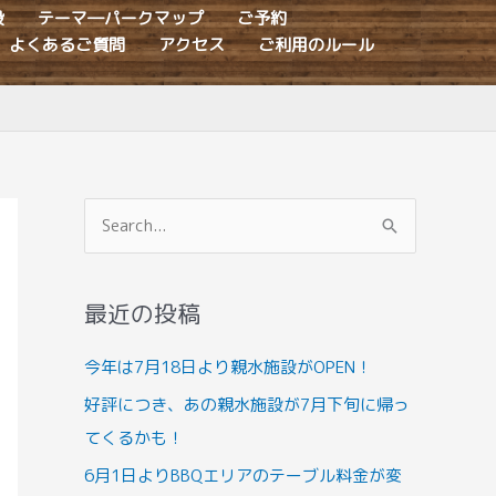
設
テーマ―パークマップ
ご予約
よくあるご質問
アクセス
ご利用のルール
検
索
対
最近の投稿
象
:
今年は7月18日より親水施設がOPEN！
好評につき、あの親水施設が7月下旬に帰っ
てくるかも！
6月1日よりBBQエリアのテーブル料金が変