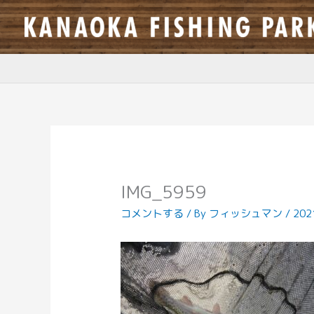
内
容
を
ス
キ
ッ
プ
IMG_5959
コメントする
/ By
フィッシュマン
/
20