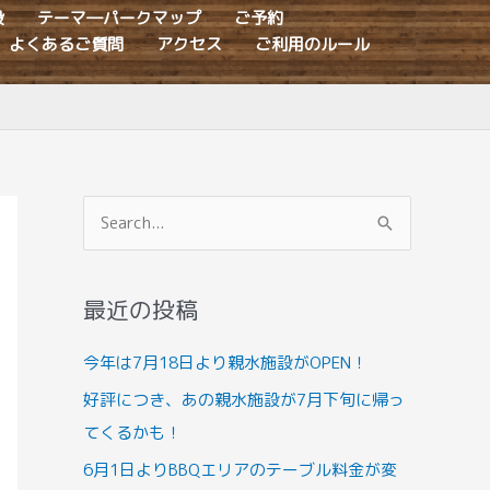
設
テーマ―パークマップ
ご予約
よくあるご質問
アクセス
ご利用のルール
検
索
対
最近の投稿
象
:
今年は7月18日より親水施設がOPEN！
好評につき、あの親水施設が7月下旬に帰っ
てくるかも！
6月1日よりBBQエリアのテーブル料金が変