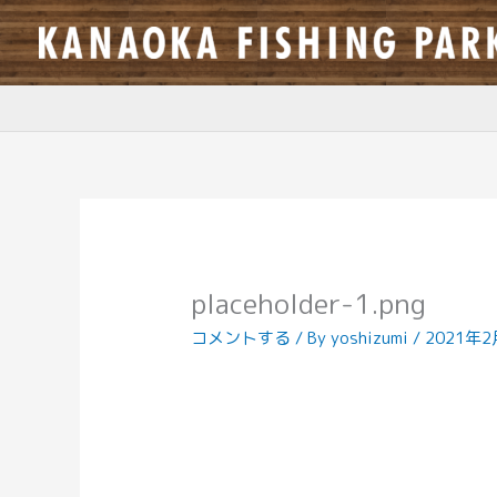
内
容
を
ス
キ
ッ
プ
placeholder-1.png
コメントする
/ By
yoshizumi
/
2021年2