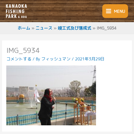
内
容
MENU
を
ス
キ
ホーム
ニュース
竣工式及び落成式
IMG_5934
ッ
プ
IMG_5934
コメントする
/ By
フィッシュマン
/
2021年3月29日